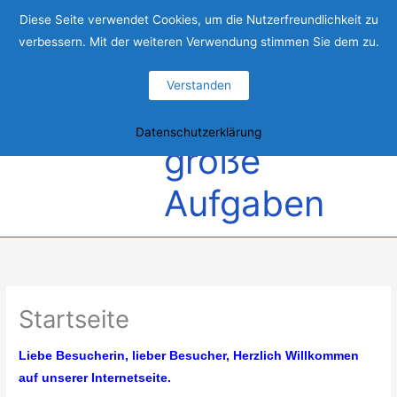
Zum
Ein
Diese Seite verwendet Cookies, um die Nutzerfreundlichkeit zu
Inhalt
verbessern. Mit der weiteren Verwendung stimmen Sie dem zu.
springen
starkes
Verstanden
Team für
Hau
Datenschutzerklärung
große
Aufgaben
Startseite
Liebe Besucherin, lieber Besucher,
Herzlich Willkommen
auf unserer Internetseite.