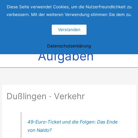
Zum
Ein starkes
Diese Seite verwendet Cookies, um die Nutzerfreundlichkeit zu
Inhalt
verbessern. Mit der weiteren Verwendung stimmen Sie dem zu.
springen
Team für
Verstanden
Hau
große
Datenschutzerklärung
Aufgaben
Dußlingen · Verkehr
49-Euro-Ticket und die Folgen: Das Ende
von Naldo?