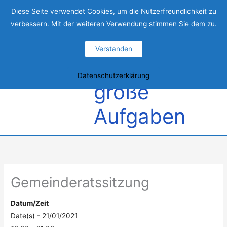
Zum
Ein
Diese Seite verwendet Cookies, um die Nutzerfreundlichkeit zu
Inhalt
verbessern. Mit der weiteren Verwendung stimmen Sie dem zu.
springen
starkes
Verstanden
Team für
Hau
Datenschutzerklärung
große
Aufgaben
Gemeinderatssitzung
Datum/Zeit
Date(s) - 21/01/2021